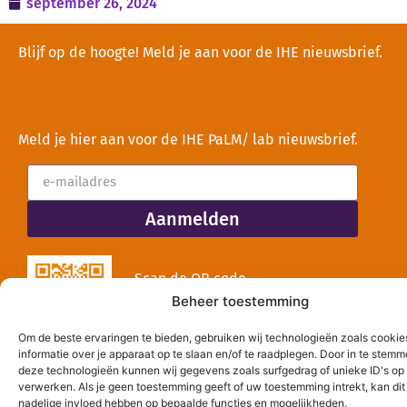
september 26, 2024
Blijf op de hoogte! Meld je aan voor de IHE nieuwsbrief.
Meld je hier aan voor de IHE PaLM/ lab nieuwsbrief.
Aanmelden
Scan de QR code
Aanmelden
of meld je aan via
Beheer toestemming
de knop
Om de beste ervaringen te bieden, gebruiken wij technologieën zoals cooki
informatie over je apparaat op te slaan en/of te raadplegen. Door in te stem
deze technologieën kunnen wij gegevens zoals surfgedrag of unieke ID's op 
verwerken. Als je geen toestemming geeft of uw toestemming intrekt, kan dit
nadelige invloed hebben op bepaalde functies en mogelijkheden.