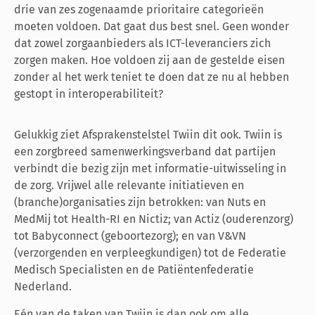
drie van zes zogenaamde prioritaire categorieën
moeten voldoen. Dat gaat dus best snel. Geen wonder
dat zowel zorgaanbieders als ICT-leveranciers zich
zorgen maken. Hoe voldoen zij aan de gestelde eisen
zonder al het werk teniet te doen dat ze nu al hebben
gestopt in interoperabiliteit?
Gelukkig ziet Afsprakenstelstel Twiin dit ook. Twiin is
een zorgbreed samenwerkingsverband dat partijen
verbindt die bezig zijn met informatie-uitwisseling in
de zorg. Vrijwel alle relevante initiatieven en
(branche)organisaties zijn betrokken: van Nuts en
MedMij tot Health-RI en Nictiz; van Actiz (ouderenzorg)
tot Babyconnect (geboortezorg); en van V&VN
(verzorgenden en verpleegkundigen) tot de Federatie
Medisch Specialisten en de Patiëntenfederatie
Nederland.
Eén van de taken van Twiin is dan ook om alle