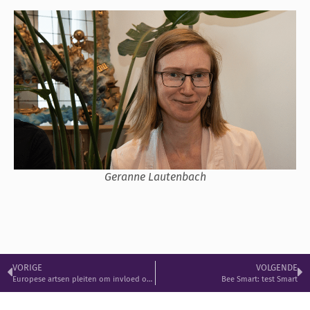
Geranne Lautenbach
VORIGE
VOLGENDE
Europese artsen pleiten om invloed op ontwikkeling EPD’s
Bee Smart: test Smart