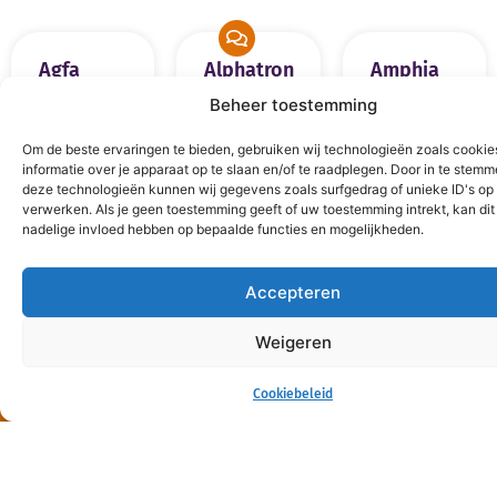
Agfa
Alphatron
Amphia
Healthcare
Zorgverbinders
Categorie:
Beheer toestemming
Categorie:
Categorie:
User
Leverancier
Leverancier
Locatie:
Breda
Om de beste ervaringen te bieden, gebruiken wij technologieën zoals cooki
Locatie:
Rotterdam
Locatie:
Rotterdam
informatie over je apparaat op te slaan en/of te raadplegen. Door in te stem
deze technologieën kunnen wij gegevens zoals surfgedrag of unieke ID's op 
verwerken. Als je geen toestemming geeft of uw toestemming intrekt, kan dit
nadelige invloed hebben op bepaalde functies en mogelijkheden.
Accepteren
Weigeren
mei 6, 2025
Cookiebeleid
Blijf op de hoogte! Meld je aan voor de IHE nieuwsbrief.