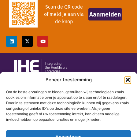
Scan de QR code
Aanmelden
of meld je aan via
de knop
Beheer toestemming
secretariaat@ihe-nl.eu
Om de beste ervaringen te bieden, gebruiken wij technologieën zoals
085 047 82 85
cookies om informatie over je apparaat op te slaan en/of te raadplegen.
Door in te stemmen met deze technologieën kunnen wij gegevens zoals
Wittevrouwensingel 1
surfgedrag of unieke ID's op deze site verwerken. Als je geen
3581 GA Utrecht
toestemming geeft of uw toestemming intrekt, kan dit een nadelige
invloed hebben op bepaalde functies en mogelijkheden.
Home
Over IHE Nederland
Accepteren