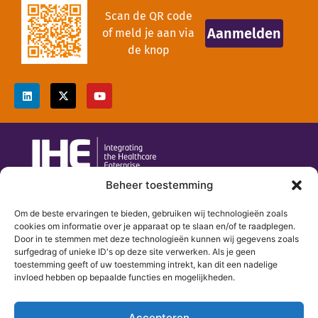
Scan de QR code
Aanmelden
of meld je aan via
de knop
Beheer toestemming
secretariaat@ihe-nl.eu
Om de beste ervaringen te bieden, gebruiken wij technologieën zoals
085 047 82 85
cookies om informatie over je apparaat op te slaan en/of te raadplegen.
Door in te stemmen met deze technologieën kunnen wij gegevens zoals
Wittevrouwensingel 1
surfgedrag of unieke ID's op deze site verwerken. Als je geen
3581 GA Utrecht
toestemming geeft of uw toestemming intrekt, kan dit een nadelige
invloed hebben op bepaalde functies en mogelijkheden.
Home
Over IHE Nederland
Accepteren