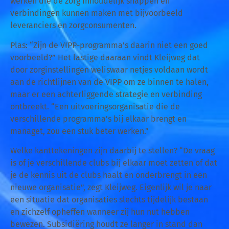
werken die de zorg inhoudelijk snappen en
verbindingen kunnen maken met bijvoorbeeld
leveranciers en zorgconsumenten.
Plas: “Zijn de VIPP-programma’s daarin niet een goed
voorbeeld?” Het lastige daaraan vindt Kleijweg dat
door zorginstellingen weliswaar netjes voldaan wordt
aan de richtlijnen van de VIPP om ze binnen te halen,
maar er een achterliggende strategie en verbinding
ontbreekt. “Een uitvoeringsorganisatie die de
verschillende programma’s bij elkaar brengt en
managet, zou een stuk beter werken.”
Welke kanttekeningen zijn daarbij te stellen? “De vraag
is of je verschillende clubs bij elkaar moet zetten of dat
je de kennis uit de clubs haalt en onderbrengt in een
nieuwe organisatie”, zegt Kleijweg. Eigenlijk wil je naar
een situatie dat organisaties slechts tijdelijk bestaan
en zichzelf opheffen wanneer zij hun nut hebben
bewezen. Subsidiëring houdt ze langer in stand dan