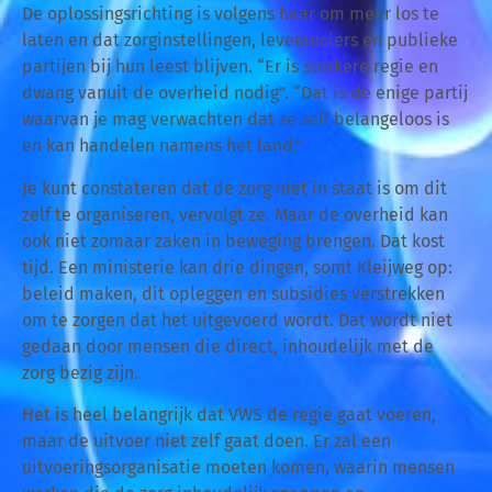
De oplossingsrichting is volgens haar om meer los te
laten en dat zorginstellingen, leveranciers en publieke
partijen bij hun leest blijven. “Er is sterkere regie en
dwang vanuit de overheid nodig”. “Dat is de enige partij
waarvan je mag verwachten dat ze zelf belangeloos is
en kan handelen namens het land.”
Je kunt constateren dat de zorg niet in staat is om dit
zelf te organiseren, vervolgt ze. Maar de overheid kan
ook niet zomaar zaken in beweging brengen. Dat kost
tijd. Een ministerie kan drie dingen, somt Kleijweg op:
beleid maken, dit opleggen en subsidies verstrekken
om te zorgen dat het uitgevoerd wordt. Dat wordt niet
gedaan door mensen die direct, inhoudelijk met de
zorg bezig zijn.
Het is heel belangrijk dat VWS de regie gaat voeren,
maar de uitvoer niet zelf gaat doen. Er zal een
uitvoeringsorganisatie moeten komen, waarin mensen