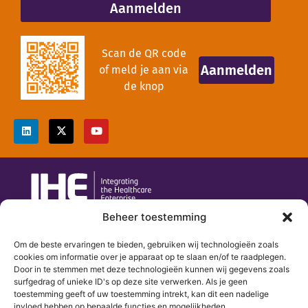
Aanmelden
Scan de QR code
Aanmelden
of meld je aan via
de knop
Beheer toestemming
secretariaat@ihe-nl.eu
Om de beste ervaringen te bieden, gebruiken wij technologieën zoals
085 047 82 85
cookies om informatie over je apparaat op te slaan en/of te raadplegen.
Door in te stemmen met deze technologieën kunnen wij gegevens zoals
Wittevrouwensingel 1
surfgedrag of unieke ID's op deze site verwerken. Als je geen
3581 GA Utrecht
toestemming geeft of uw toestemming intrekt, kan dit een nadelige
invloed hebben op bepaalde functies en mogelijkheden.