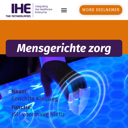
WORD DEELNEMER
Mensgerichte zorg
Naam:
Conchita Kleijweg
Functie:
ISI/ voormalig Nictiz