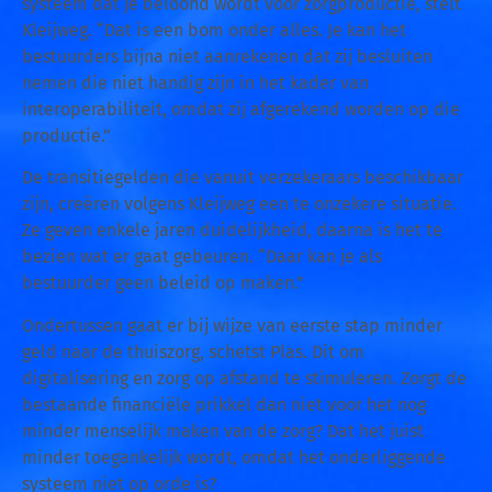
systeem dat je beloond wordt voor zorgproductie, stelt
Kleijweg. “Dat is een bom onder alles. Je kan het
bestuurders bijna niet aanrekenen dat zij besluiten
nemen die niet handig zijn in het kader van
interoperabiliteit, omdat zij afgerekend worden op die
productie.”
De transitiegelden die vanuit verzekeraars beschikbaar
zijn, creëren volgens Kleijweg een te onzekere situatie.
Ze geven enkele jaren duidelijkheid, daarna is het te
bezien wat er gaat gebeuren. “Daar kan je als
bestuurder geen beleid op maken.”
Ondertussen gaat er bij wijze van eerste stap minder
geld naar de thuiszorg, schetst Plas. Dit om
digitalisering en zorg op afstand te stimuleren. Zorgt de
bestaande financiële prikkel dan niet voor het nog
minder menselijk maken van de zorg? Dat het juist
minder toegankelijk wordt, omdat het onderliggende
systeem niet op orde is?