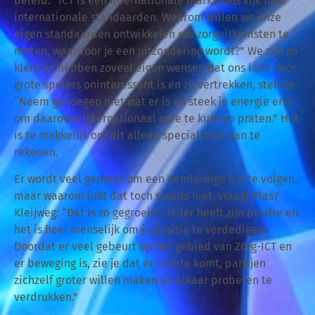
beleid: “ICT is een internationale markt, dus kijk naar
internationale standaarden. Waarom willen we onze
eigen standaarden ontwikkelen om zorguitkomsten te
meten, waardoor je een uitzondering wordt?” We zijn zo
klein en hebben zoveel eigen wensen dat ons land voor
grote spelers oninteressant is en zij vertrekken, stelt ze.
“Neem genoegen met wat er is en steek je energie erin
om daarover internationaal mee te kunnen praten.” Het
is te makkelijk om dit alleen specialisten aan te
rekenen.
Er wordt veel gepraat om een eenduidige lijn te volgen,
maar waarom lukt dat toch steeds niet, vraagt Plas?
Kleijweg: “Dat is zo gegroeid”. Ieder heeft zijn positie en
het is heel menselijk om je positie te verdedigen.
Doordat er veel gebeurt op het gebied van Zorg-ICT en
er beweging is, zie je dat er ruimte komt, partijen
zichzelf groter willen maken en elkaar proberen te
verdrukken.”