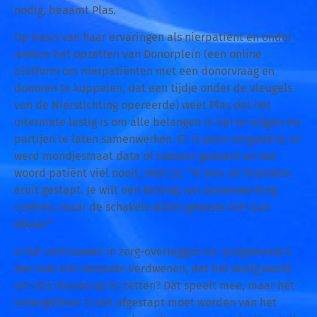
nodig, beaamt Plas.
Op basis van haar ervaringen als nierpatiënt en onder
andere het opzetten van Donorplein (een online
platform om nierpatiënten met een donorvraag en
donoren te koppelen, dat een tijdje onder de vleugels
van de Nierstichting opereerde) weet Plas dat het
uitermate lastig is om alle belangen in lijn te krijgen en
partijen te laten samenwerken. Er is jaren vergaderd, er
werd mondjesmaat data of content gedeeld en het
woord patiënt viel nooit, stelt zij. “Ik ben uit frustratie
eruit gestapt. Je wilt een ketting van samenwerking
creëren, maar de schakels willen gewoon niet aan
elkaar.”
Is het vertrouwen in zorg-overleggen en -programma’s
dan ook niet dermate verdwenen, dat het lastig wordt
om iets nieuws op te zetten? Dat speelt mee, maar het
belangrijkste is dat afgestapt moet worden van het