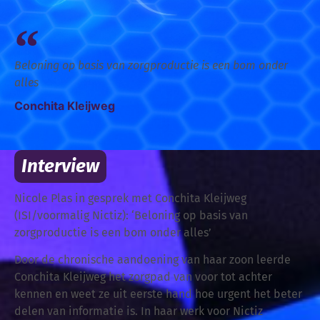
Beloning op basis van zorgproductie is een bom onder
alles
Conchita Kleijweg
Interview
Nicole Plas in gesprek met Conchita Kleijweg
(ISI/voormalig Nictiz): ‘Beloning op basis van
zorgproductie is een bom onder alles’
Door de chronische aandoening van haar zoon leerde
Conchita Kleijweg het zorgpad van voor tot achter
kennen en weet ze uit eerste hand hoe urgent het beter
delen van informatie is. In haar werk voor Nictiz