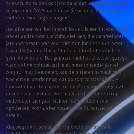
benadrukte ze dan ook jarenlang dat het systeem op de
schop moet. ‘VWS moet de regie nemen, maar vooral
niet de uitvoering verzorgen.’
Het afketsen van het landelijke EPD is een litteken in de
Nederlandse zorg. Conchita Kleijweg, die de afgelopen
jaren werkzaam was voor Nictiz en inmiddels directeur
is van ISI (International Statistical Institute) windt er
geen doekjes om. Dat gepaard met het afketsen, gezegd
werd dat de politiek zich niet meer inhoudelijk met
zorg-ICT mag bemoeien, kan de bittere nasmaak niet
wegnemen. Sterker nog: dat de zorg zelfstandig ICT-
innovatietrajecten opstartte, heeft ervoor gezorgd dat
er silo’s zijn ontstaan. Met marktpartijen die zich op
onderdelen zijn gaan richten: een systeem voor
apotheken, voor ziekenhuizen, voor huisartsen et
cetera.
Kleijweg is kritisch op het regionale en nationale