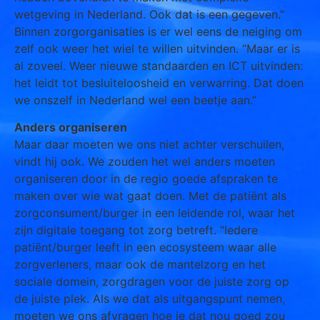
wetgeving in Nederland. Ook dat is een gegeven.”
Binnen zorgorganisaties is er wel eens de neiging om
zelf ook weer het wiel te willen uitvinden. “Maar er is
al zoveel. Weer nieuwe standaarden en ICT uitvinden:
het leidt tot besluiteloosheid en verwarring. Dat doen
we onszelf in Nederland wel een beetje aan.”
Anders organiseren
Maar daar moeten we ons niet achter verschuilen,
vindt hij ook. We zouden het wel anders moeten
organiseren door in de regio goede afspraken te
maken over wie wat gaat doen. Met de patiënt als
zorgconsument/burger in een leidende rol, waar het
zijn digitale toegang tot zorg betreft. “Iedere
patiënt/burger leeft in een ecosysteem waar alle
zorgverleners, maar ook de mantelzorg en het
sociale domein, zorgdragen voor de juiste zorg op
de juiste plek. Als we dat als uitgangspunt nemen,
moeten we ons afvragen hoe je dat nou goed zou