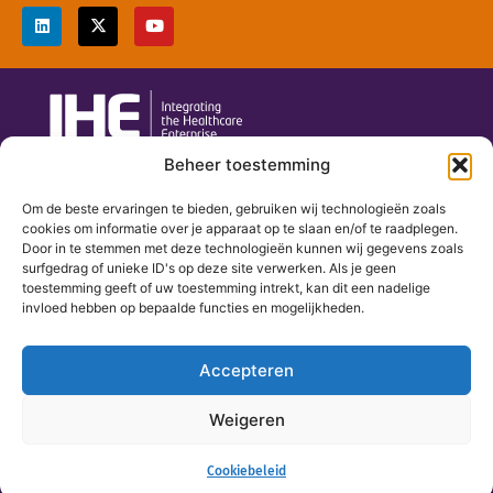
Beheer toestemming
secretariaat@ihe-nl.eu
Om de beste ervaringen te bieden, gebruiken wij technologieën zoals
085 047 82 85
cookies om informatie over je apparaat op te slaan en/of te raadplegen.
Door in te stemmen met deze technologieën kunnen wij gegevens zoals
Wittevrouwensingel 1
surfgedrag of unieke ID's op deze site verwerken. Als je geen
3581 GA Utrecht
toestemming geeft of uw toestemming intrekt, kan dit een nadelige
invloed hebben op bepaalde functies en mogelijkheden.
Home
Over IHE Nederland
Accepteren
Het bestuur
Weigeren
Agenda
Contact
Cookiebeleid