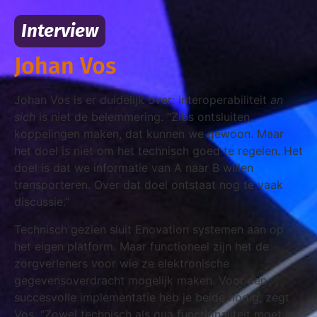
Interview
Johan Vos
Johan Vos is er duidelijk over: interoperabiliteit
an
sich
is niet de belemmering. “Zibs ontsluiten,
koppelingen maken, dat kunnen we gewoon. Maar
het doel is niet om het technisch goed te regelen. Het
doel is dat we informatie van A naar B willen
transporteren. Over dat doel ontstaat nog te vaak
discussie.”
Technisch gezien sluit Enovation systemen aan op
het eigen platform. Maar functioneel zijn het de
zorgverleners voor wie ze elektronische
gegevensoverdracht mogelijk maken. Voor een
succesvolle implementatie heb je beide nodig, zegt
Vos. “Zowel technisch als qua functionaliteit moet je