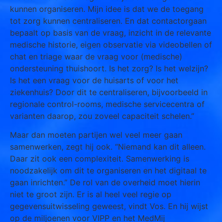
kunnen organiseren. Mijn idee is dat we de toegang
tot zorg kunnen centraliseren. En dat contactorgaan
bepaalt op basis van de vraag, inzicht in de relevante
medische historie, eigen observatie via videobellen of
chat en triage waar de vraag voor (medische)
ondersteuning thuishoort. Is het zorg? Is het welzijn?
Is het een vraag voor de huisarts of voor het
ziekenhuis? Door dit te centraliseren, bijvoorbeeld in
regionale control-rooms, medische servicecentra of
varianten daarop, zou zoveel capaciteit schelen.”
Maar dan moeten partijen wel veel meer gaan
samenwerken, zegt hij ook. “Niemand kan dit alleen.
Daar zit ook een complexiteit. Samenwerking is
noodzakelijk om dit te organiseren en het digitaal te
gaan inrichten.” De rol van de overheid moet hierin
niet te groot zijn. Er is al heel veel regie op
gegevensuitwisseling geweest, vindt Vos. En hij wijst
op de miljoenen voor VIPP en het MedMij