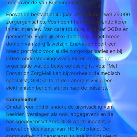
tegenover de Van Brienenoordbrug zit.
Enovation bestaat al 40 jaar. Ze bedienen wel 25.000
zorgorganisaties; Vos noemt het verschillende keren
in het interview. Van care tot cure, inclusief GGD’s en
gemeenten. Eigenlijk elke doelgroep in het brede
domein van zorg & welzijn. Enovation heeft een
breed portfolio voor al die zorgorganisaties en bij
iedere ondersteuningsvraag kijken ze met de
organisatie wat de beste oplossing is. Vos: “Met
Enovation ZorgMail kan bijvoorbeeld de medisch
specialist, GGD-arts of de Laborant veilig een
elektronisch bericht sturen naar de huisarts.”
Complexiteit
Omdat voor onder andere de uitwisseling van
beelden, verslagen als ook labgegevens en de
basisgegevensset zorg XDS wordt ingezet, is
Enovation deelnemer van IHE Nederland. De
complexiteit bij gegevensuitwisseling ligt niet bij