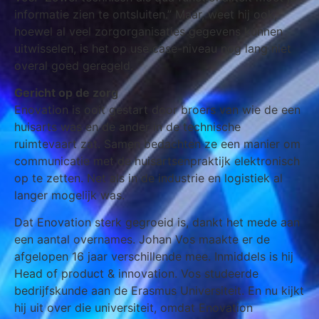
informatie zien te ontsluiten.” Maar, weet hij ook,
hoewel al veel zorgorganisaties gegevens kunnen
uitwisselen, is het op use case-niveau nog lang niet
overal goed geregeld.
Gericht op de zorg
Enovation is ooit gestart door broers van wie de een
huisarts was en de ander in de technische
ruimtevaart zat. Samen bedachten ze een manier om
communicatie met de huisartsenpraktijk elektronisch
op te zetten. Net als in de industrie en logistiek al
langer mogelijk was.
Dat Enovation sterk gegroeid is, dankt het mede aan
een aantal overnames. Johan Vos maakte er de
afgelopen 16 jaar verschillende mee. Inmiddels is hij
Head of product & innovation. Vos studeerde
bedrijfskunde aan de Erasmus Universiteit. En nu kijkt
hij uit over die universiteit, omdat Enovation