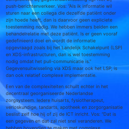
push-berichtenverkeer. Vos: “Als ik informatie wil
sturen naar een collega die dezelfde patiënt onder
zijn hoede heeft, dan is daarvoor geen expliciete
toestemming nodig. We hebben immers beiden een
behandelrelatie met deze patiënt. Is er geen vooraf
gedefinieerd doel en wordt de informatie
opgevraagd zoals bij het Landelijk Schakelpunt (LSP)
en XDS-infrastructuren, dan is wel toestemming
nodig omdat het pull-communicatie is.”
Gegevensuitwisseling via XDS maar ook het LSP, is
dan ook relatief complexe implementatie.
Een van de complexiteiten schuilt echter in het
decentraal georganiseerde Nederlandse
zorgsysteem. Iedere huisarts, fysiotherapeut,
verloskundige, tandarts, apotheek en zorgorganisatie
beslist zelf hoe hij of zij de ICT inricht. Vos: “Dat is
een gegeven en dat zal niet snel veranderen. We
hebben bovendien te maken met complexe