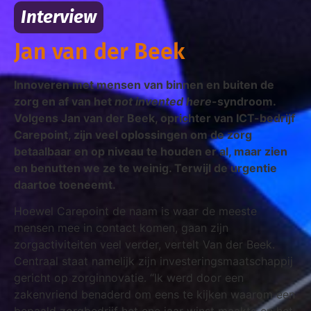
Interview
Jan van der Beek
Innoveren met mensen van binnen en buiten de
zorg en af van het
not invented here
-syndroom.
Volgens Jan van der Beek, oprichter van ICT-bedrijf
Carepoint, zijn veel oplossingen om de zorg
betaalbaar en op niveau te houden er al, maar zien
en benutten we ze te weinig. Terwijl de urgentie
daartoe toeneemt.
Hoewel Carepoint de naam is waar de meeste
mensen mee in contact komen, gaan zijn
zorgactiviteiten veel verder, vertelt Van der Beek.
Centraal staat namelijk zijn investeringsmaatschappij
gericht op zorginnovatie. “Ik werd door een
zakenvriend benaderd om eens te kijken waarom een
bepaald zorgbedrijf het ene jaar winst maakte en het