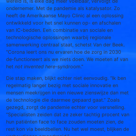
wereld is, is elke dag meer voelbaar, vervolgt de
ondernemer. Met de pandemie als katalysator. Zo
heeft de Amerikaanse Mayo Clinic al een oplossing
ontwikkeld voor het snel kunnen op- en afschalen
van IC-bedden. Een combinatie van sociale en
technologische oplossingen waarbij regionale
samenwerking centraal staat, schetst Van der Beek.
“Corona leert ons nu ervaren hoe de zorg in 2030
de-functioneert als we niets doen. We moeten af van
het
not invented here
-syndroom.”
Die stap maken, blijkt echter niet eenvoudig. “Ik ben
regelmatig langer bezig met sociale innovatie en
mensen meekrijgen in een nieuwe zienswijze dan met
de technologie die daarmee gepaard gaat.” Zoals
gezegd, zorgt de pandemie echter voor versnelling.
“Specialisten zeiden dat ze zeker tachtig procent van
hun patiënten face to face zouden moeten zien, de
rest kon via beeldbellen. Nu het wel moest, blijken de