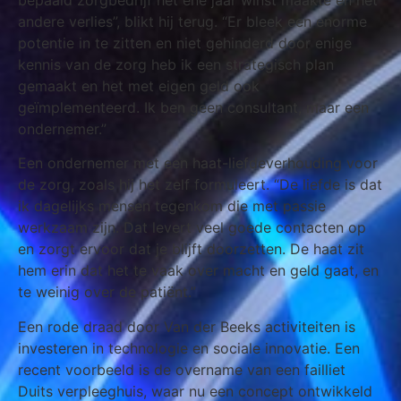
andere verlies”, blikt hij terug. “Er bleek een enorme
potentie in te zitten en niet gehinderd door enige
kennis van de zorg heb ik een strategisch plan
gemaakt en het met eigen geld ook
geïmplementeerd. Ik ben geen consultant, maar een
ondernemer.”
Een ondernemer met een haat-liefdeverhouding voor
de zorg, zoals hij het zelf formuleert. “De liefde is dat
ik dagelijks mensen tegenkom die met passie
werkzaam zijn. Dat levert veel goede contacten op
en zorgt ervoor dat je blijft doorzetten. De haat zit
hem erin dat het te vaak over macht en geld gaat, en
te weinig over de patiënt.”
Een rode draad door Van der Beeks activiteiten is
investeren in technologie en sociale innovatie. Een
recent voorbeeld is de overname van een failliet
Duits verpleeghuis, waar nu een concept ontwikkeld