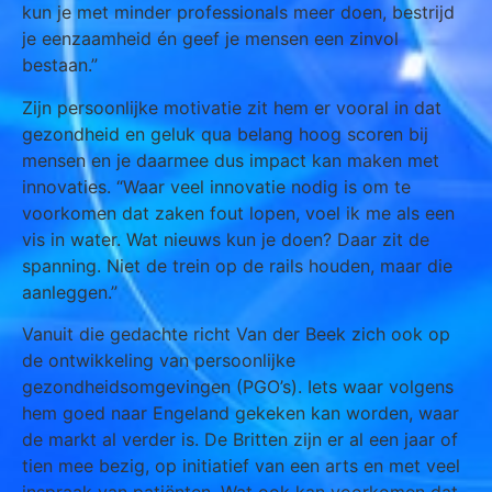
kun je met minder professionals meer doen, bestrijd
je eenzaamheid én geef je mensen een zinvol
bestaan.”
Zijn persoonlijke motivatie zit hem er vooral in dat
gezondheid en geluk qua belang hoog scoren bij
mensen en je daarmee dus impact kan maken met
innovaties. “Waar veel innovatie nodig is om te
voorkomen dat zaken fout lopen, voel ik me als een
vis in water. Wat nieuws kun je doen? Daar zit de
spanning. Niet de trein op de rails houden, maar die
aanleggen.”
Vanuit die gedachte richt Van der Beek zich ook op
de ontwikkeling van persoonlijke
gezondheidsomgevingen (PGO’s). Iets waar volgens
hem goed naar Engeland gekeken kan worden, waar
de markt al verder is. De Britten zijn er al een jaar of
tien mee bezig, op initiatief van een arts en met veel
inspraak van patiënten. Wat ook kan voorkomen dat