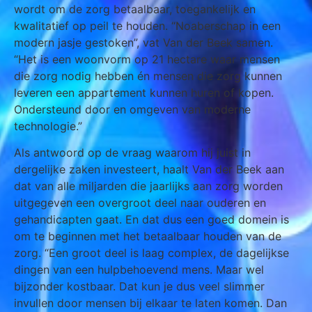
wordt om de zorg betaalbaar, toegankelijk en
kwalitatief op peil te houden. “Noaberschap in een
modern jasje gestoken”, vat Van der Beek samen.
“Het is een woonvorm op 21 hectare waar mensen
die zorg nodig hebben én mensen die zorg kunnen
leveren een appartement kunnen huren of kopen.
Ondersteund door en omgeven van moderne
technologie.”
Als antwoord op de vraag waarom hij juist in
dergelijke zaken investeert, haalt Van der Beek aan
dat van alle miljarden die jaarlijks aan zorg worden
uitgegeven een overgroot deel naar ouderen en
gehandicapten gaat. En dat dus een goed domein is
om te beginnen met het betaalbaar houden van de
zorg. “Een groot deel is laag complex, de dagelijkse
dingen van een hulpbehoevend mens. Maar wel
bijzonder kostbaar. Dat kun je dus veel slimmer
invullen door mensen bij elkaar te laten komen. Dan