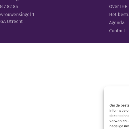
047 82 85
Over IHE
evrouwensingel 1
Het best
 GA Utrecht
Agenda
Contact
Om de beste
informatie o
deze techno
verwerken. 
nadelige in