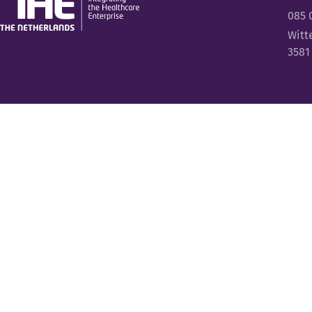
085 
Witt
3581