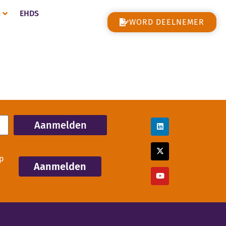
n
EHDS
WORD DEELNEMER
Aanmelden
p
Aanmelden