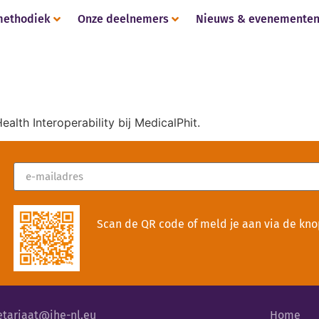
methodiek
Onze deelnemers
Nieuws & evenemente
alth Interoperability bij MedicalPhit.
Scan de QR code of meld je aan via de kno
etariaat@ihe-nl.eu
Home