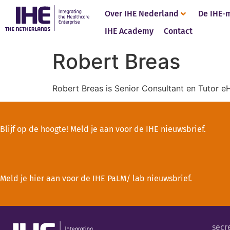
Over IHE Nederland
De IHE-
IHE Academy
Contact
Robert Breas
Robert Breas is Senior Consultant en Tutor eHe
Blijf op de hoogte! Meld je aan voor de IHE nieuwsbrief.
Meld je hier aan voor de IHE PaLM/ lab nieuwsbrief.
secr