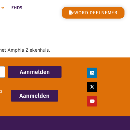
n
EHDS
WORD DEELNEMER
het Amphia Ziekenhuis.
Aanmelden
p
Aanmelden