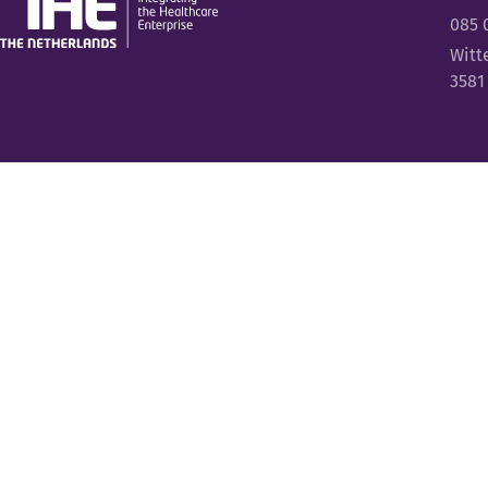
085 
Witt
3581