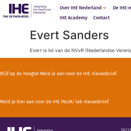
Over IHE Nederland
De IHE-
IHE Academy
Contact
Evert Sanders
Evert is lid van de NVvR (Nederlandse Vereni
Blijf op de hoogte! Meld je aan voor de IHE nieuwsbrief.
Meld je hier aan voor de IHE PaLM/ lab nieuwsbrief.
secr