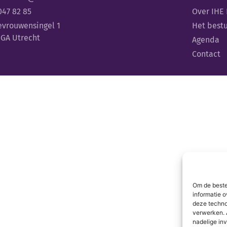
047 82 85
Over IHE
evrouwensingel 1
Het best
 GA Utrecht
Agenda
Contact
Om de beste
informatie o
deze techno
verwerken. 
nadelige in