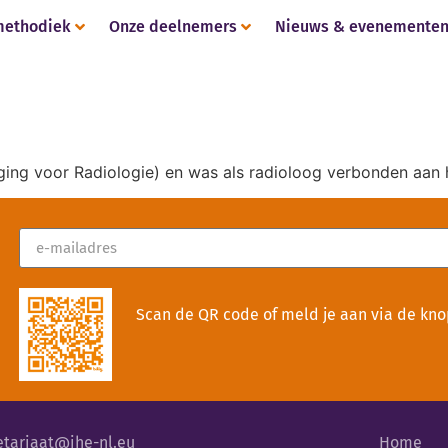
methodiek
Onze deelnemers
Nieuws & evenemente
ging voor Radiologie) en was als radioloog verbonden aan 
Scan de QR code of meld je aan via de kno
etariaat@ihe-nl.eu
Home